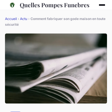
Quelles Pompes Funebres
Accueil
›
Actu
›
Comment fabriquer son gode maison en toute
sécurité